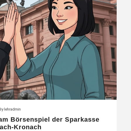
By
lehradmin
 am Börsenspiel der Sparkasse
ach-Kronach