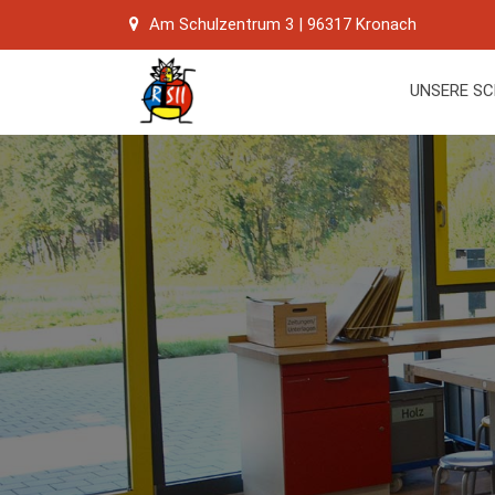
Skip
Am Schulzentrum 3 | 96317 Kronach
to
content
UNSERE S