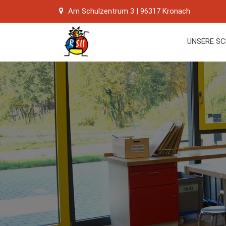
Skip
Am Schulzentrum 3 | 96317 Kronach
to
content
UNSERE S