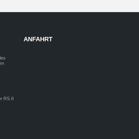
ANFAHRT
des
den
r RS II