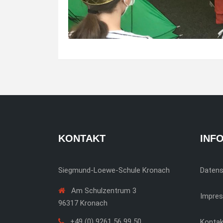
KONTAKT
INF
Siegmund-Loewe-Schule Kronach
Daten
Am Schulzentrum 3
Impre
96317 Kronach
+49 (0) 9261 56 99 50
Kontak