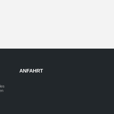
ANFAHRT
des
den