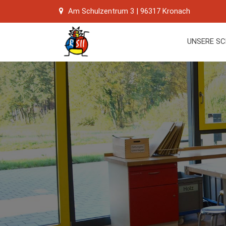
Skip
Am Schulzentrum 3 | 96317 Kronach
to
content
UNSERE S